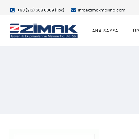
+90 (216) 668 0009 (Pbx)
info@zimakmakina.com
ANA SAYFA
ÜR