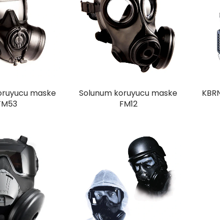
oruyucu maske
Solunum koruyucu maske
KBRN
FM53
FM12