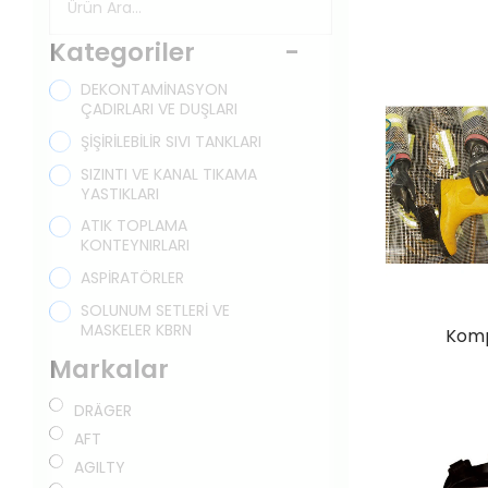
Kategoriler
-
DEKONTAMİNASYON
ÇADIRLARI VE DUŞLARI
ŞİŞİRİLEBİLİR SIVI TANKLARI
SIZINTI VE KANAL TIKAMA
YASTIKLARI
ATIK TOPLAMA
KONTEYNIRLARI
ASPİRATÖRLER
SOLUNUM SETLERİ VE
MASKELER KBRN
Komp
Markalar
DRÄGER
AFT
AGILTY