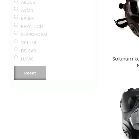
ARGUS
AVON
BAUER
PARATECH
SEARCHCAM
VETTER
DELSAR
Solunum k
LUKAS
Reset