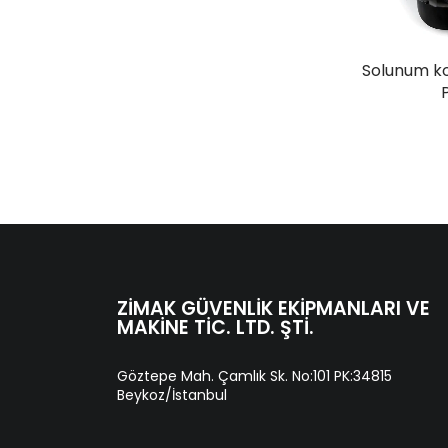
Solunum k
ZIMAK GÜVENLIK EKIPMANLARI VE
MAKINE TIC. LTD. ŞTI.
Göztepe Mah. Çamlık Sk. No:101 PK:34815
Beykoz/İstanbul