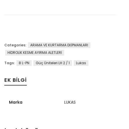
Categories:
ARAMA VE KURTARMA EKİPMANLARI
HİDROLİK KESME AYIRMA ALETLERİ
Tags:
8 L-PN
Güç Üniteleri LH 2 / 1
Lukas
EK BILGI
Marka
LUKAS