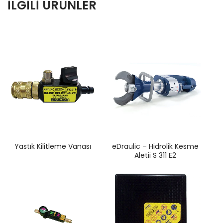
İLGILI ÜRÜNLER
Yastık Kilitleme Vanası
eDraulic – Hidrolik Kesme
Aletii S 311 E2