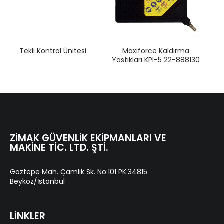
Tekli Kontrol Ünitesi
Maxiforce Kaldırma
Yastıkları KPI-5 22-888130
ZIMAK GÜVENLIK EKIPMANLARI VE
MAKINE TIC. LTD. ŞTI.
Göztepe Mah. Çamlık Sk. No:101 PK:34815
Beykoz/İstanbul
LİNKLER