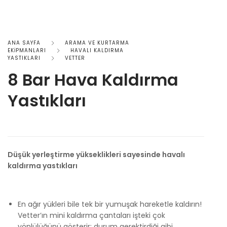
ANA SAYFA
ARAMA VE KURTARMA
EKİPMANLARI
HAVALI KALDIRMA
YASTIKLARI
VETTER
8 Bar Hava Kaldırma
Yastıkları
Düşük yerleştirme yükseklikleri sayesinde havalı
kaldırma yastıkları
En ağır yükleri bile tek bir yumuşak hareketle kaldırın!
Vetter’ın mini kaldırma çantaları işteki çok
yönlülüğünü gösterir: durum gerektirdiği gibi