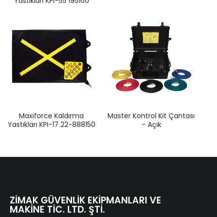
Yastıkları KPI-55 195160
Maxiforce Kaldırma
Master Kontrol Kit Çantası
Yastıkları KPI-17 22-888150
– Açık
ZIMAK GÜVENLIK EKIPMANLARI VE
MAKINE TIC. LTD. ŞTI.