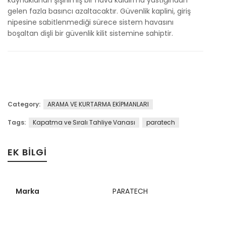
kaynaklanan şişirilmiş bir hava kaldırma yastığından
gelen fazla basıncı azaltacaktır. Güvenlik kaplini, giriş
nipesine sabitlenmediği sürece sistem havasını
boşaltan dişli bir güvenlik kilit sistemine sahiptir.
Category:
ARAMA VE KURTARMA EKİPMANLARI
Tags:
Kapatma ve Sıralı Tahliye Vanası
paratech
EK BILGI
Marka
PARATECH