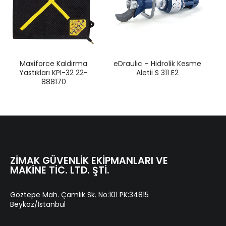
Maxiforce Kaldırma
eDraulic – Hidrolik Kesme
Yastıkları KPI-32 22-
Aletii S 311 E2
888170
ZIMAK GÜVENLIK EKIPMANLARI VE
MAKINE TIC. LTD. ŞTI.
Göztepe Mah. Çamlık Sk. No:101 PK:34815
Beykoz/İstanbul