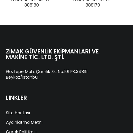
888180
888170
ZIMAK GÜVENLIK EKIPMANLARI VE
MAKINE TIC. LTD. ŞTI.
Göztepe Mah. Çamlık Sk. No:101 PK:34815
Beykoz/İstanbul
LİNKLER
Site Haritası
Aydınlatma Metni
Çerek Politikası