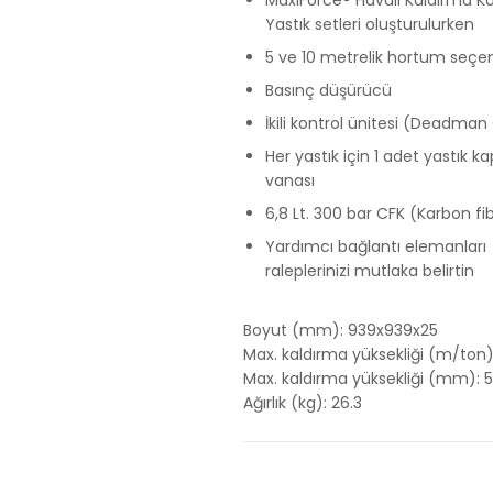
Yastık setleri oluşturulurken
5 ve 10 metrelik hortum seçene
Basınç düşürücü
İkili kontrol ünitesi (Deadman
Her yastık için 1 adet yastık 
vanası
6,8 Lt. 300 bar CFK (Karbon fi
Yardımcı bağlantı elemanları
raleplerinizi mutlaka belirtin
Boyut (mm): 939x939x25
Max. kaldırma yüksekliği (m/ton)
Max. kaldırma yüksekliği (mm): 
Ağırlık (kg): 26.3