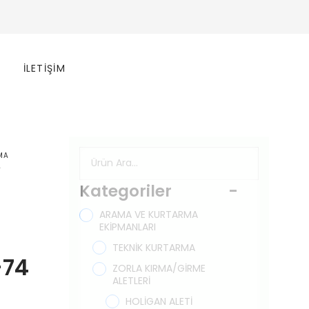
İLETIŞIM
MA
A
Kategoriler
-
ARAMA VE KURTARMA
EKİPMANLARI
TEKNİK KURTARMA
-74
ZORLA KIRMA/GİRME
ALETLERİ
HOLİGAN ALETİ