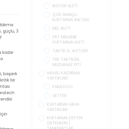
BUSTER ALETİ
ÇOK AMAÇLI
KURTARMA BALTASI
aldırma
BİEL ALETİ
e, güçlü, 3
PRT MEKANİK
f
KURTARMA ALETİ
TAKTİK EL ALETLERİ
a kadar
ya
TRK TAKTİKSEL
MÜDAHALE KİTİ
HAVALI KALDIRMA
, başarılı
YASTIKLARI
ritik bir
ntası
PARATECH
Paratech
VETTER
kendisi
KURTARMA HAVA
YASTIKLARI
için
KURTARMA DESTEK
SİSTEMLERİ /
TAHKİMATLAR
aldırma