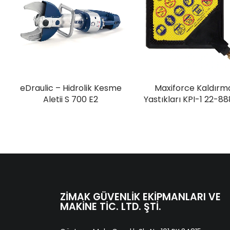
eDraulic – Hidrolik Kesme
Maxiforce Kaldırm
Aletii S 700 E2
Yastıkları KPI-1 22-88
ZIMAK GÜVENLIK EKIPMANLARI VE
MAKINE TIC. LTD. ŞTI.