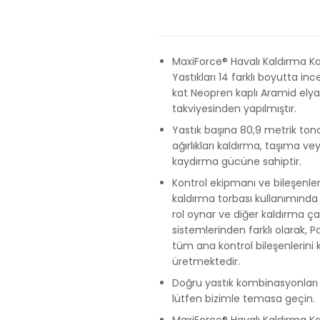
MaxiForce® Havalı Kaldırma K
Yastıkları 14 farklı boyutta inc
kat Neopren kaplı Aramid elya
takviyesinden yapılmıştır.
Yastık başına 80,9 metrik ton
ağırlıkları kaldırma, taşıma ve
kaydırma gücüne sahiptir.
Kontrol ekipmanı ve bileşenleri
kaldırma torbası kullanımında k
rol oynar ve diğer kaldırma ça
sistemlerinden farklı olarak, 
tüm ana kontrol bileşenlerini 
üretmektedir.
Doğru yastık kombinasyonları 
lütfen bizimle temasa geçin.
MaxiForce® Havalı Kaldırma K