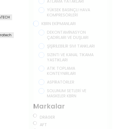
ATLAMA YATAKLARI
YÜKSEK BASINÇLI HAVA
KOMPRESÖRLERİ
ATECH
KBRN EKİPMANLARI
DEKONTAMİNASYON
ratech
ÇADIRLARI VE DUŞLARI
ŞİŞİRİLEBİLİR SIVI TANKLARI
SIZINTI VE KANAL TIKAMA
YASTIKLARI
ATIK TOPLAMA
KONTEYNIRLARI
ASPİRATÖRLER
SOLUNUM SETLERİ VE
MASKELER KBRN
Markalar
DRÄGER
AFT