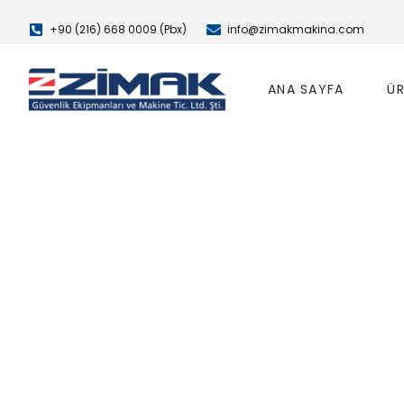
+90 (216) 668 0009 (Pbx)
info@zimakmakina.com
ANA SAYFA
ÜR