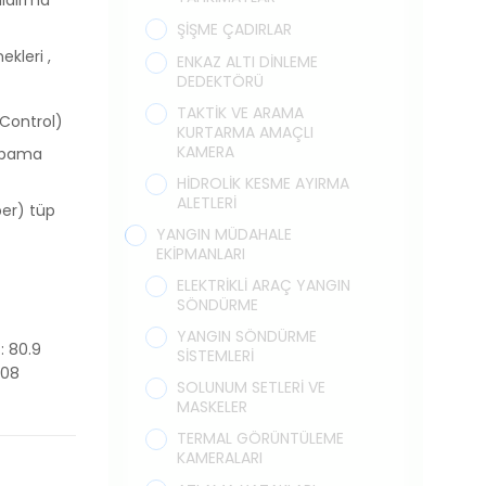
ŞİŞME ÇADIRLAR
kleri ,
ENKAZ ALTI DİNLEME
DEDEKTÖRÜ
TAKTİK VE ARAMA
 Control)
KURTARMA AMAÇLI
KAMERA
kapama
HİDROLİK KESME AYIRMA
ALETLERİ
ber) tüp
YANGIN MÜDAHALE
EKİPMANLARI
ELEKTRİKLİ ARAÇ YANGIN
SÖNDÜRME
YANGIN SÖNDÜRME
: 80.9
SİSTEMLERİ
508
SOLUNUM SETLERİ VE
MASKELER
TERMAL GÖRÜNTÜLEME
KAMERALARI